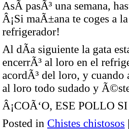
AsÃ­ pasÃ³ una semana, hast
Â¡Si maÃ±ana te coges a la 
refrigerador!
Al dÃ­a siguiente la gata es
encerrÃ³ al loro en el refrig
acordÃ³ del loro, y cuando a
al loro todo sudado y Ã©ste
Â¡COÃ‘O, ESE POLLO S
Posted in
Chistes chistosos